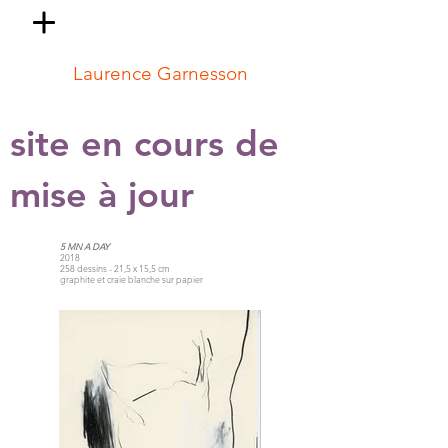
Laurence Garnesson
site en cours de
mise à jour
5 MN A DAY
2018
258 dessins - 21,5 x 15,5 cm
graphite et craie blanche sur papier